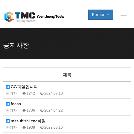
Korean
Toggl
naviga
공지사항
제목
CG파일입니다
관리자
1242
2024.07.10
focas
관리자
1736
2024.04.22
mitsubishi cnc파일
관리자
1938
2022.08.16