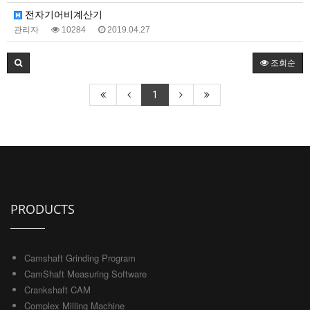
전자기어비계산기
관리자
10284
2019.04.27
조회순
1
PRODUCTS
Camshaft Grinding Program
CamShaft Measuring Software
Crankshaft CAM
Complex Milling Machine