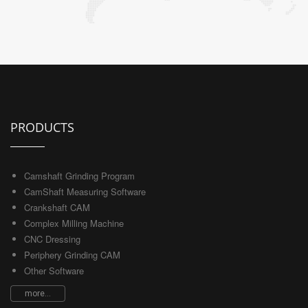
PRODUCTS
Camshaft Grinding Program
CamShaft Measuring Software
Crankshaft CAM
Complex Milling Machine
CNC Dressing
Periphery Grinding CAM
Other Software
more...