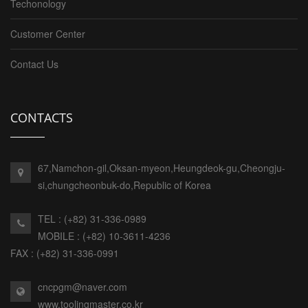
Techonology
Customer Center
Contact Us
CONTACTS
67,Namchon-gil,Oksan-myeon,Heungdeok-gu,Cheongju-
si,chungcheonbuk-do,Republic of Korea
TEL : (+82) 31-336-0989
MOBILE : (+82) 10-3611-4236
FAX : (+82) 31-336-0991
cncpgm@naver.com
www.toolingmaster.co.kr